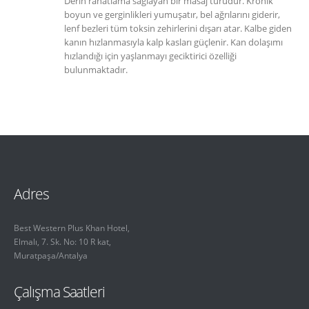
Derin rahatlama sağlayan bir masaj türüdür. Kronik
boyun ve gerginlikleri yumuşatır, bel ağrılarını giderir,
lenf bezleri tüm toksin zehirlerini dışarı atar. Kalbe giden
kanın hızlanmasıyla kalp kasları güçlenir. Kan dolaşımı
hızlandığı için yaşlanmayı geciktirici özelliği
bulunmaktadır.
Adres
Best Western Plus Khan Hotel,
Elmalı, 7. Sk. No: 10 R kat,
Muratpaşa/Antalya
Çalışma Saatleri